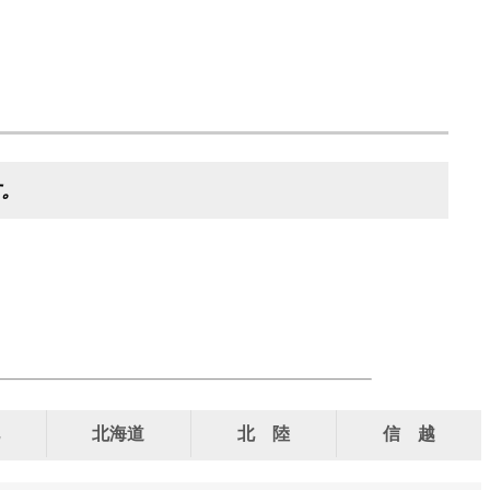
す。
北海道
北 陸
信 越