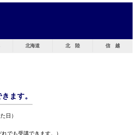
北海道
北 陸
信 越
できます。
した日）
だれでも受講できます。）