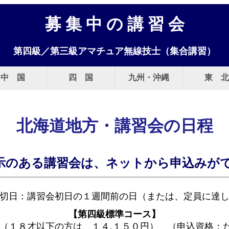
募 集 中 の 講 習 会
第四級／第三級アマチュア無線技士（集合講習）
中 国
四 国
九州・沖縄
東 北
北海道地方・講習会の日程
示のある講習会は、ネットから申込みが
切日：講習会初日の１週間前の日（または、定員に達
【第四級標準コース】
（１８才以下の方は、１４,１５０円） （申込資格：