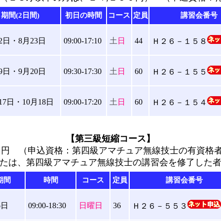
期間(2日間)
初日の時間
コース
定員
講習会番号
2日・8月23日
09:00-17:10
土
日
44
Ｈ２６－１５８
9日・9月20日
09:30-17:30
土
日
60
Ｈ２６－１５５
17日・10月18日
09:00-17:20
土
日
60
Ｈ２６－１５４
【第三級短縮コース】
円 （申込資格：第四級アマチュア無線技士の有資格
たは、第四級アマチュア無線技士の講習会を修了した
期間
時間
コース
定員
講習会番号
6日
09:00-18:30
日曜日
36
Ｈ２６－５５３