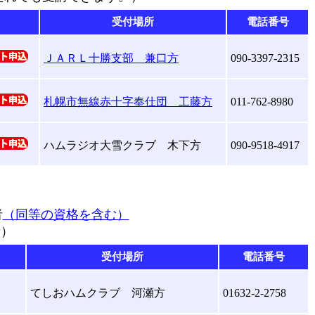
受付場所
電話番号
ＪＡＲＬ十勝支部 兼口方
090-3397-2315
札幌市無線赤十字奉仕団 工藤方
011-762-8980
ハムラジオ大雪クラブ 木下方
090-9518-4917
者
（同等の資格を含む）
者）
受付場所
電話番号
てしおハムクラブ 河瀬方
01632-2-2758